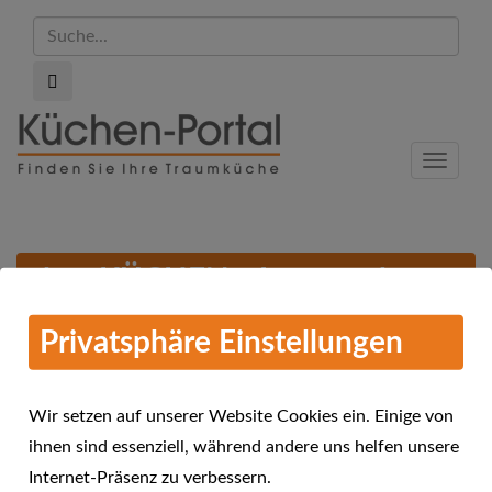
Suche...
Suche...
Skip
to
Menu
main
content
alma KÜCHEN - Jetzt noch
06.12.2016
Küche kaufen
Privatsphäre Einstellungen
Wir setzen auf unserer Website Cookies ein. Einige von
ihnen sind essenziell, während andere uns helfen unsere
Internet-Präsenz zu verbessern.