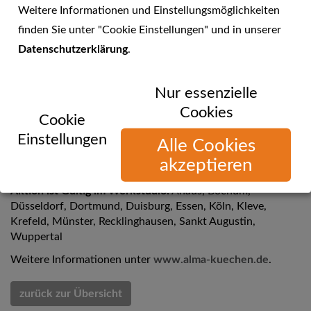
Weitere Informationen und Einstellungsmöglichkeiten
finden Sie unter "Cookie Einstellungen" und in unserer
Datenschutzerklärung
.
Nur essenzielle
alma KÜCHEN - Jetzt noch Küche kaufen
Cookies
Cookie
Jetzt noch Küche kaufen ... und die alten Preise aus 2016
Einstellungen
Alle Cookies
sichern!
akzeptieren
Nur noch bis zum 30.12.2016
Aktion ist Gültig im Werkstudio:
Ahaus, Bochum,
Düsseldorf, Dortmund, Duisburg, Essen, Köln, Kleve,
Krefeld, Münster, Recklinghausen, Sankt Augustin,
Wuppertal
Weitere Informationen unter
www.alma-kuechen.de
.
zurück zur Übersicht